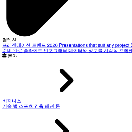
컬렉션
프레젠테이션 트렌드 2026
Presentations that suit any project
준비 완료 슬라이드
인포그래픽
데이터와 정보를 시각적 프레
분야
비지니스
기술
법
스포츠
건축
패션
돈