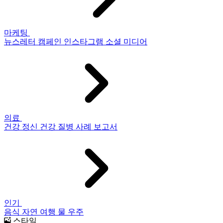
마케팅
뉴스레터
캠페인
인스타그램
소셜 미디어
의료
건강
정신 건강
질병
사례 보고서
인기
음식
자연
여행
물
우주
스타일