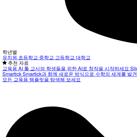
학년별
유치원
초등학교
중학교
고등학교
대학교
추천 자료
교육용 AI 툴
교사와 학생들을 위한 AI로 창작을 시작하세요
Sl
Smartick
Smartick과 함께 새로운 방식으로 수학의 세계를 발
모든 교육용 템플릿을 탐색해 보세요