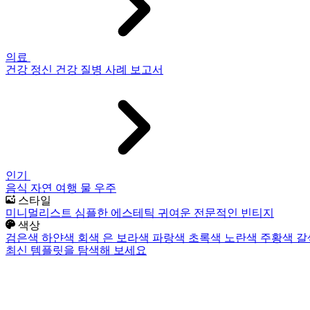
의료
건강
정신 건강
질병
사례 보고서
인기
음식
자연
여행
물
우주
스타일
미니멀리스트
심플한
에스테틱
귀여운
전문적인
빈티지
색상
검은색
하얀색
회색
은
보라색
파랑색
초록색
노란색
주황색
갈
최신 템플릿을 탐색해 보세요