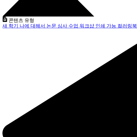
콘텐츠 유형
새 학기
나에 대해서
논문 심사
수업
워크샵
인쇄 가능
컬러링북