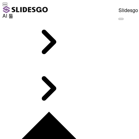
Slidesgo 
AI 툴