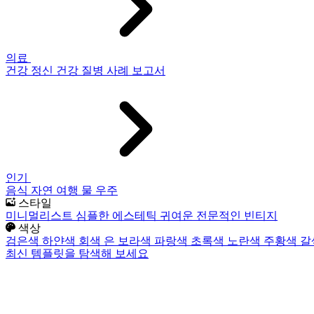
의료
건강
정신 건강
질병
사례 보고서
인기
음식
자연
여행
물
우주
스타일
미니멀리스트
심플한
에스테틱
귀여운
전문적인
빈티지
색상
검은색
하얀색
회색
은
보라색
파랑색
초록색
노란색
주황색
갈
최신 템플릿을 탐색해 보세요