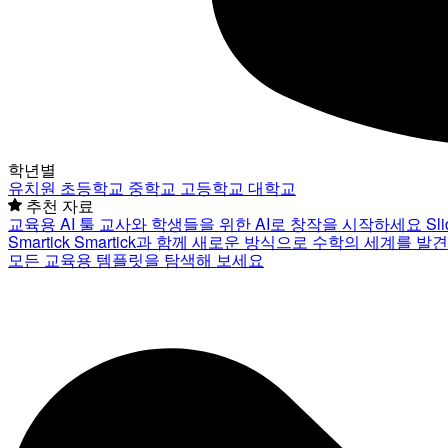
학년별
유치원
초등학교
중학교
고등학교
대학교
추천 자료
교육용 AI 툴
교사와 학생들을 위한 AI로 창작을 시작하세요
Sl
Smartick
Smartick과 함께 새로운 방식으로 수학의 세계를 발
모든 교육용 템플릿을 탐색해 보세요