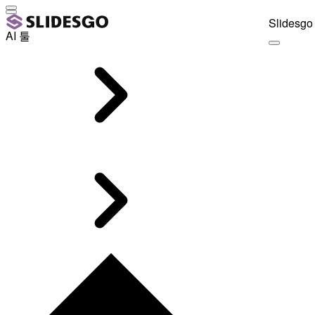
Slidesgo 
AI 툴