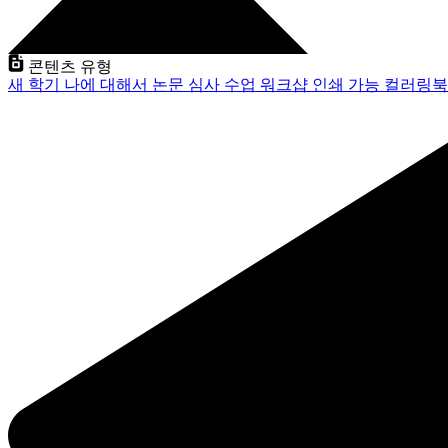
콘텐츠 유형
새 학기
나에 대해서
논문 심사
수업
워크샵
인쇄 가능
컬러링북