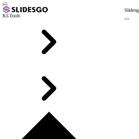
Slidesg
KI-Tools