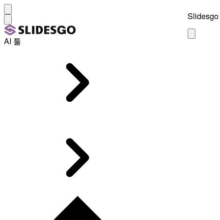
Slidesgo 
AI 툴