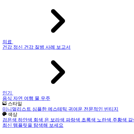
의료
건강
정신 건강
질병
사례 보고서
인기
음식
자연
여행
물
우주
스타일
미니멀리스트
심플한
에스테틱
귀여운
전문적인
빈티지
색상
검은색
하얀색
회색
은
보라색
파랑색
초록색
노란색
주황색
갈
최신 템플릿을 탐색해 보세요