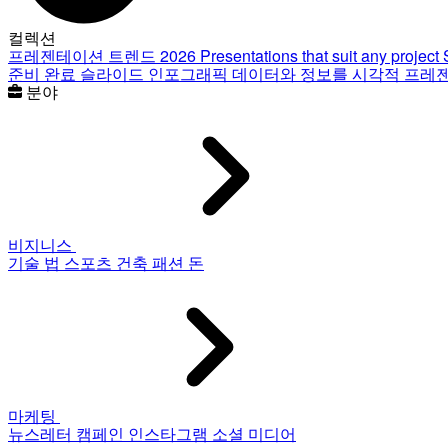
컬렉션
프레젠테이션 트렌드 2026
Presentations that suit any project
준비 완료 슬라이드
인포그래픽
데이터와 정보를 시각적 프레
분야
비지니스
기술
법
스포츠
건축
패션
돈
마케팅
뉴스레터
캠페인
인스타그램
소셜 미디어