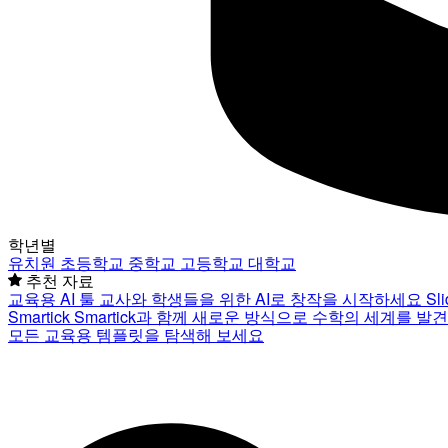
학년별
유치원
초등학교
중학교
고등학교
대학교
추천 자료
교육용 AI 툴
교사와 학생들을 위한 AI로 창작을 시작하세요
Sl
Smartick
Smartick과 함께 새로운 방식으로 수학의 세계를 발
모든 교육용 템플릿을 탐색해 보세요