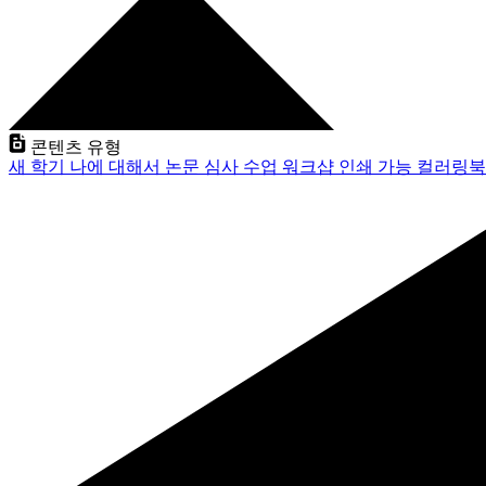
콘텐츠 유형
새 학기
나에 대해서
논문 심사
수업
워크샵
인쇄 가능
컬러링북