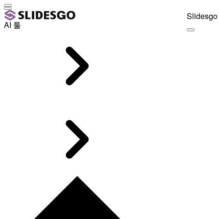
Slidesgo 
AI 툴