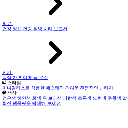
의료
건강
정신 건강
질병
사례 보고서
인기
음식
자연
여행
물
우주
스타일
미니멀리스트
심플한
에스테틱
귀여운
전문적인
빈티지
색상
검은색
하얀색
회색
은
보라색
파랑색
초록색
노란색
주황색
갈
최신 템플릿을 탐색해 보세요