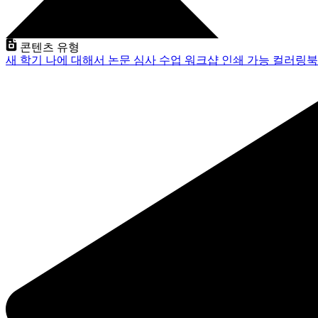
콘텐츠 유형
새 학기
나에 대해서
논문 심사
수업
워크샵
인쇄 가능
컬러링북