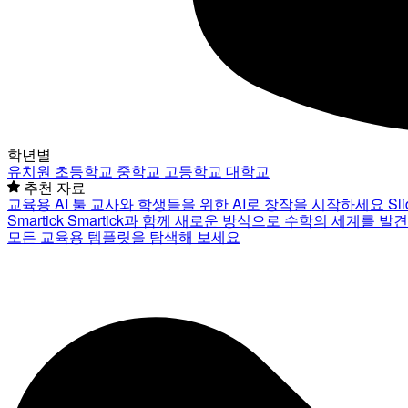
학년별
유치원
초등학교
중학교
고등학교
대학교
추천 자료
교육용 AI 툴
교사와 학생들을 위한 AI로 창작을 시작하세요
Sl
Smartick
Smartick과 함께 새로운 방식으로 수학의 세계를 발
모든 교육용 템플릿을 탐색해 보세요