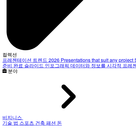
컬렉션
프레젠테이션 트렌드 2026
Presentations that suit any project
준비 완료 슬라이드
인포그래픽
데이터와 정보를 시각적 프레
분야
비지니스
기술
법
스포츠
건축
패션
돈