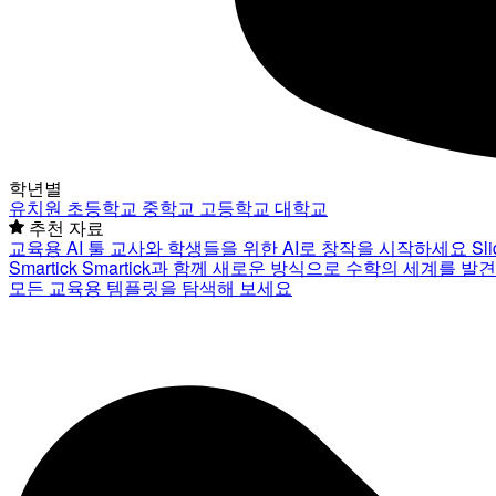
학년별
유치원
초등학교
중학교
고등학교
대학교
추천 자료
교육용 AI 툴
교사와 학생들을 위한 AI로 창작을 시작하세요
Sl
Smartick
Smartick과 함께 새로운 방식으로 수학의 세계를 발
모든 교육용 템플릿을 탐색해 보세요