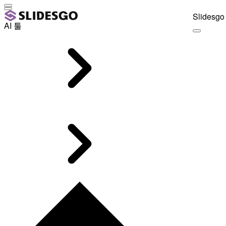
Slidesgo 
AI 툴