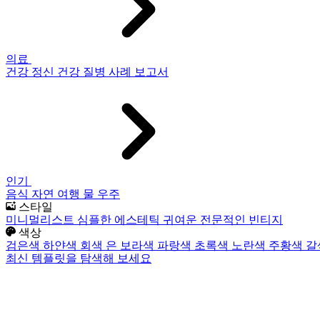
의료
건강
정신 건강
질병
사례 보고서
인기
음식
자연
여행
물
우주
스타일
미니멀리스트
심플한
에스테틱
귀여운
전문적인
빈티지
색상
검은색
하얀색
회색
은
보라색
파랑색
초록색
노란색
주황색
갈
최신 템플릿을 탐색해 보세요