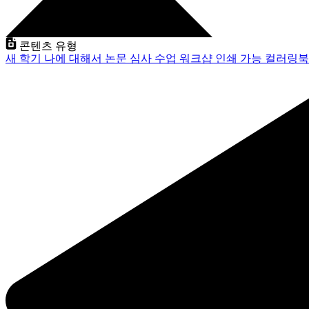
콘텐츠 유형
새 학기
나에 대해서
논문 심사
수업
워크샵
인쇄 가능
컬러링북