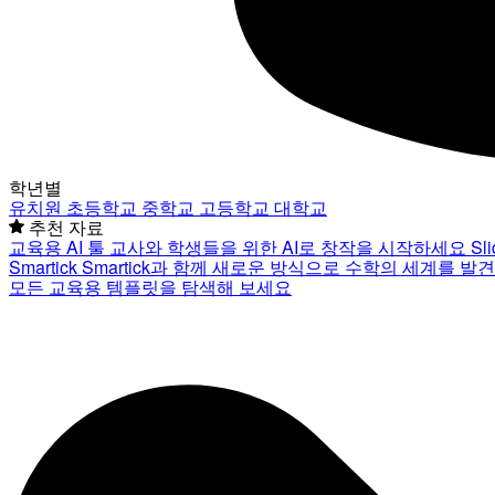
학년별
유치원
초등학교
중학교
고등학교
대학교
추천 자료
교육용 AI 툴
교사와 학생들을 위한 AI로 창작을 시작하세요
Sl
Smartick
Smartick과 함께 새로운 방식으로 수학의 세계를 발
모든 교육용 템플릿을 탐색해 보세요