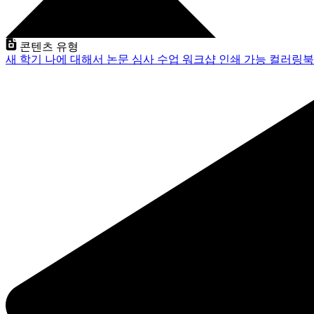
콘텐츠 유형
새 학기
나에 대해서
논문 심사
수업
워크샵
인쇄 가능
컬러링북