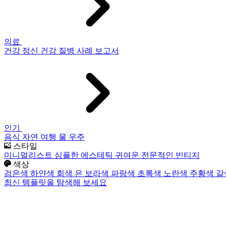
의료
건강
정신 건강
질병
사례 보고서
인기
음식
자연
여행
물
우주
스타일
미니멀리스트
심플한
에스테틱
귀여운
전문적인
빈티지
색상
검은색
하얀색
회색
은
보라색
파랑색
초록색
노란색
주황색
갈
최신 템플릿을 탐색해 보세요