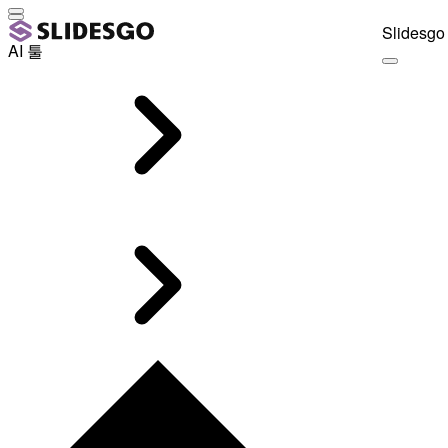
Slidesgo 
AI 툴