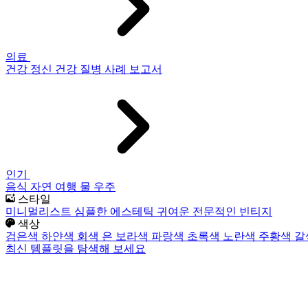
의료
건강
정신 건강
질병
사례 보고서
인기
음식
자연
여행
물
우주
스타일
미니멀리스트
심플한
에스테틱
귀여운
전문적인
빈티지
색상
검은색
하얀색
회색
은
보라색
파랑색
초록색
노란색
주황색
갈
최신 템플릿을 탐색해 보세요