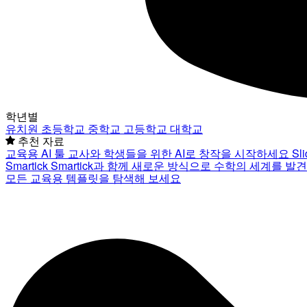
학년별
유치원
초등학교
중학교
고등학교
대학교
추천 자료
교육용 AI 툴
교사와 학생들을 위한 AI로 창작을 시작하세요
Sl
Smartick
Smartick과 함께 새로운 방식으로 수학의 세계를 발
모든 교육용 템플릿을 탐색해 보세요