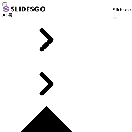
Slidesgo 
AI 툴