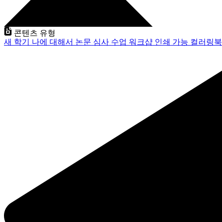
콘텐츠 유형
새 학기
나에 대해서
논문 심사
수업
워크샵
인쇄 가능
컬러링북