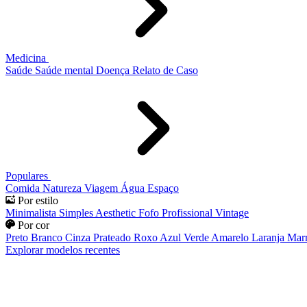
Medicina
Saúde
Saúde mental
Doença
Relato de Caso
Populares
Comida
Natureza
Viagem
Água
Espaço
Por estilo
Minimalista
Simples
Aesthetic
Fofo
Profissional
Vintage
Por cor
Preto
Branco
Cinza
Prateado
Roxo
Azul
Verde
Amarelo
Laranja
Mar
Explorar modelos recentes