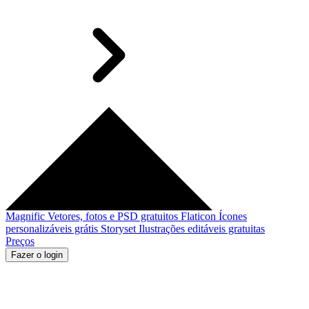
Magnific
Vetores, fotos e PSD gratuitos
Flaticon
Ícones
personalizáveis grátis
Storyset
Ilustrações editáveis gratuitas
Preços
Fazer o login