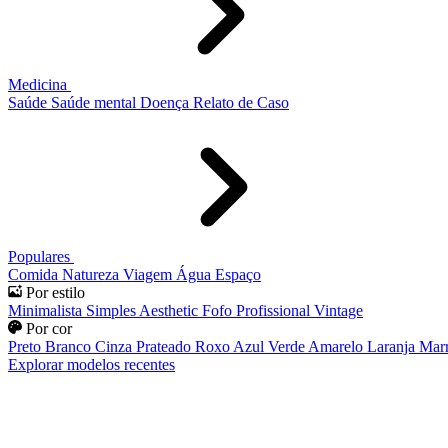
Medicina
Saúde
Saúde mental
Doença
Relato de Caso
Populares
Comida
Natureza
Viagem
Água
Espaço
Por estilo
Minimalista
Simples
Aesthetic
Fofo
Profissional
Vintage
Por cor
Preto
Branco
Cinza
Prateado
Roxo
Azul
Verde
Amarelo
Laranja
Mar
Explorar modelos recentes