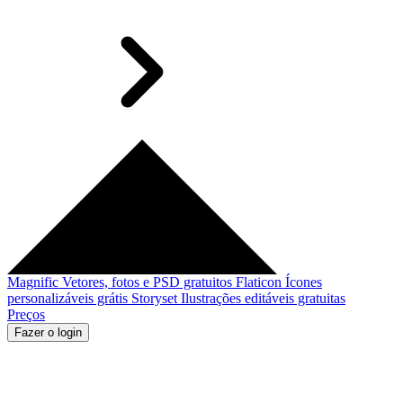
Magnific
Vetores, fotos e PSD gratuitos
Flaticon
Ícones
personalizáveis grátis
Storyset
Ilustrações editáveis gratuitas
Preços
Fazer o login