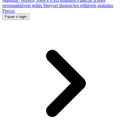
Magnific
Vetores, fotos e PSD gratuitos
Flaticon
Ícones
personalizáveis grátis
Storyset
Ilustrações editáveis gratuitas
Preços
Fazer o login