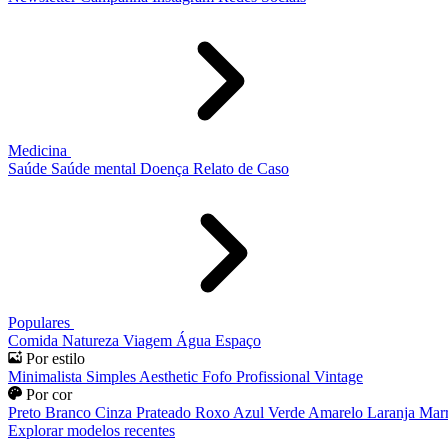
Medicina
Saúde
Saúde mental
Doença
Relato de Caso
Populares
Comida
Natureza
Viagem
Água
Espaço
Por estilo
Minimalista
Simples
Aesthetic
Fofo
Profissional
Vintage
Por cor
Preto
Branco
Cinza
Prateado
Roxo
Azul
Verde
Amarelo
Laranja
Mar
Explorar modelos recentes