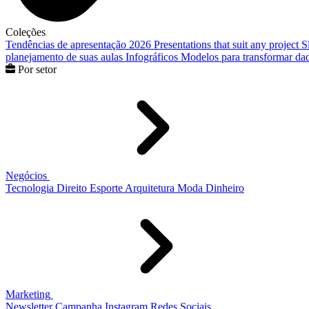
Coleções
Tendências de apresentação 2026
Presentations that suit any project
S
planejamento de suas aulas
Infográficos
Modelos para transformar dad
Por setor
Negócios
Tecnologia
Direito
Esporte
Arquitetura
Moda
Dinheiro
Marketing
Newsletter
Campanha
Instagram
Redes Sociais