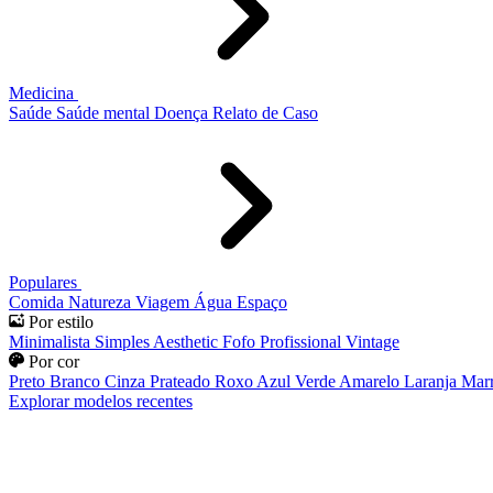
Medicina
Saúde
Saúde mental
Doença
Relato de Caso
Populares
Comida
Natureza
Viagem
Água
Espaço
Por estilo
Minimalista
Simples
Aesthetic
Fofo
Profissional
Vintage
Por cor
Preto
Branco
Cinza
Prateado
Roxo
Azul
Verde
Amarelo
Laranja
Mar
Explorar modelos recentes