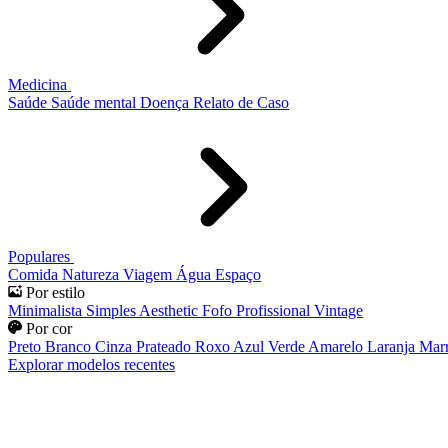
Medicina
Saúde
Saúde mental
Doença
Relato de Caso
Populares
Comida
Natureza
Viagem
Água
Espaço
Por estilo
Minimalista
Simples
Aesthetic
Fofo
Profissional
Vintage
Por cor
Preto
Branco
Cinza
Prateado
Roxo
Azul
Verde
Amarelo
Laranja
Mar
Explorar modelos recentes