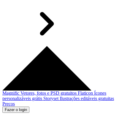
Magnific
Vetores, fotos e PSD gratuitos
Flaticon
Ícones
personalizáveis grátis
Storyset
Ilustrações editáveis gratuitas
Preços
Fazer o login