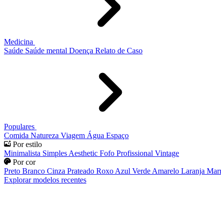
Medicina
Saúde
Saúde mental
Doença
Relato de Caso
Populares
Comida
Natureza
Viagem
Água
Espaço
Por estilo
Minimalista
Simples
Aesthetic
Fofo
Profissional
Vintage
Por cor
Preto
Branco
Cinza
Prateado
Roxo
Azul
Verde
Amarelo
Laranja
Mar
Explorar modelos recentes