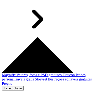
Magnific
Vetores, fotos e PSD gratuitos
Flaticon
Ícones
personalizáveis grátis
Storyset
Ilustrações editáveis gratuitas
Preços
Fazer o login