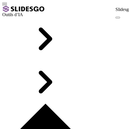
Slidesg
Outils d’IA