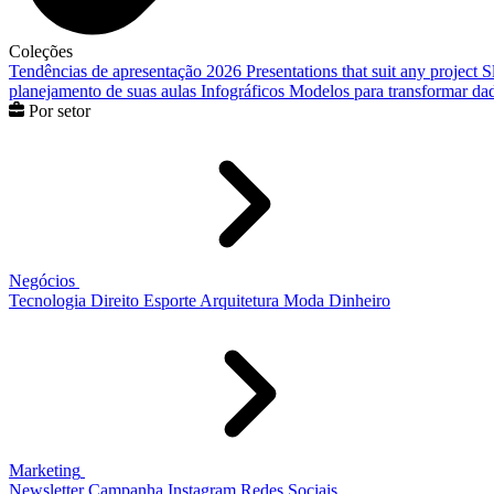
Coleções
Tendências de apresentação 2026
Presentations that suit any project
S
planejamento de suas aulas
Infográficos
Modelos para transformar dad
Por setor
Negócios
Tecnologia
Direito
Esporte
Arquitetura
Moda
Dinheiro
Marketing
Newsletter
Campanha
Instagram
Redes Sociais