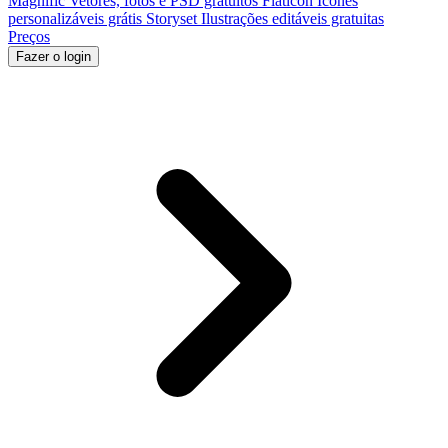
Magnific
Vetores, fotos e PSD gratuitos
Flaticon
Ícones
personalizáveis grátis
Storyset
Ilustrações editáveis gratuitas
Preços
Fazer o login