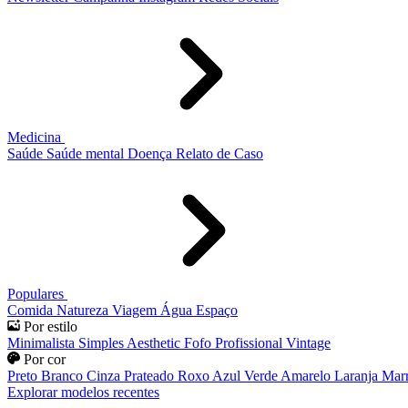
Medicina
Saúde
Saúde mental
Doença
Relato de Caso
Populares
Comida
Natureza
Viagem
Água
Espaço
Por estilo
Minimalista
Simples
Aesthetic
Fofo
Profissional
Vintage
Por cor
Preto
Branco
Cinza
Prateado
Roxo
Azul
Verde
Amarelo
Laranja
Mar
Explorar modelos recentes