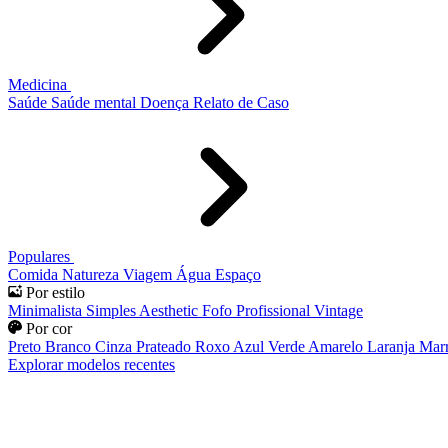
Medicina
Saúde
Saúde mental
Doença
Relato de Caso
Populares
Comida
Natureza
Viagem
Água
Espaço
Por estilo
Minimalista
Simples
Aesthetic
Fofo
Profissional
Vintage
Por cor
Preto
Branco
Cinza
Prateado
Roxo
Azul
Verde
Amarelo
Laranja
Mar
Explorar modelos recentes