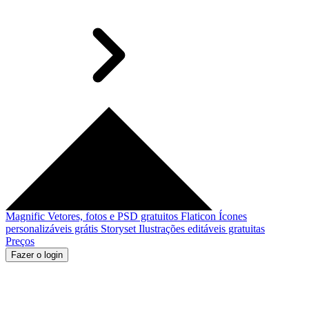
Magnific
Vetores, fotos e PSD gratuitos
Flaticon
Ícones
personalizáveis grátis
Storyset
Ilustrações editáveis gratuitas
Preços
Fazer o login