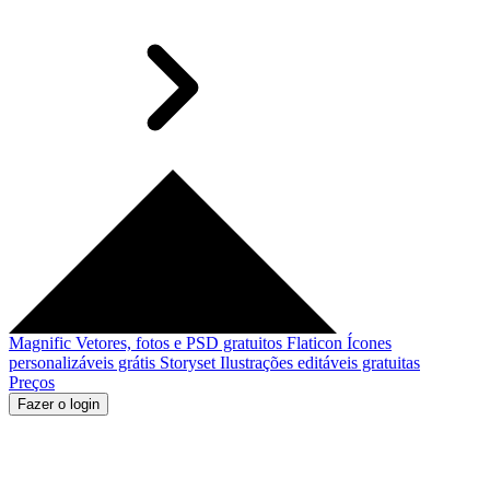
Magnific
Vetores, fotos e PSD gratuitos
Flaticon
Ícones
personalizáveis grátis
Storyset
Ilustrações editáveis gratuitas
Preços
Fazer o login