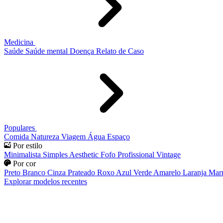
Medicina
Saúde
Saúde mental
Doença
Relato de Caso
Populares
Comida
Natureza
Viagem
Água
Espaço
Por estilo
Minimalista
Simples
Aesthetic
Fofo
Profissional
Vintage
Por cor
Preto
Branco
Cinza
Prateado
Roxo
Azul
Verde
Amarelo
Laranja
Mar
Explorar modelos recentes