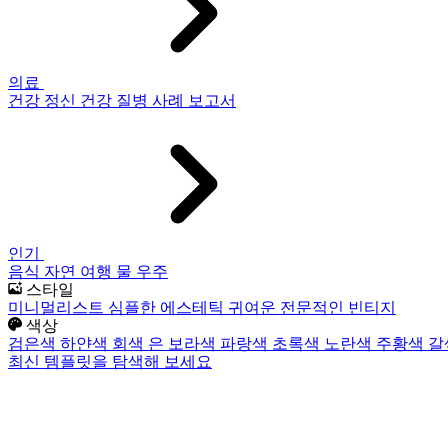
의료
건강
정신 건강
질병
사례 보고서
인기
음식
자연
여행
물
우주
스타일
미니멀리스트
심플한
에스테틱
귀여운
전문적인
빈티지
색상
검은색
하얀색
회색
은
보라색
파랑색
초록색
노란색
주황색
갈
최신 템플릿을 탐색해 보세요