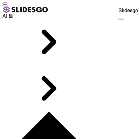
Slidesgo 
AI 툴