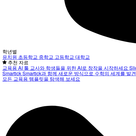
학년별
유치원
초등학교
중학교
고등학교
대학교
추천 자료
교육용 AI 툴
교사와 학생들을 위한 AI로 창작을 시작하세요
Sl
Smartick
Smartick과 함께 새로운 방식으로 수학의 세계를 발
모든 교육용 템플릿을 탐색해 보세요