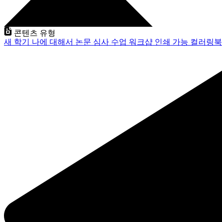
콘텐츠 유형
새 학기
나에 대해서
논문 심사
수업
워크샵
인쇄 가능
컬러링북