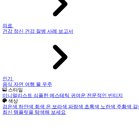
의료
건강
정신 건강
질병
사례 보고서
인기
음식
자연
여행
물
우주
스타일
미니멀리스트
심플한
에스테틱
귀여운
전문적인
빈티지
색상
검은색
하얀색
회색
은
보라색
파랑색
초록색
노란색
주황색
갈
최신 템플릿을 탐색해 보세요