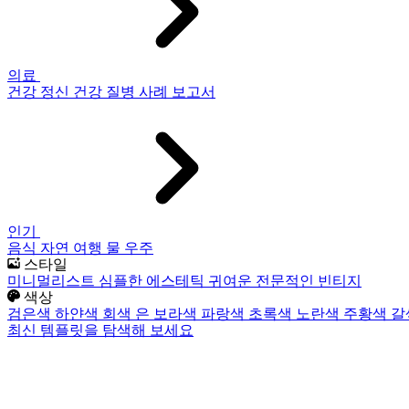
의료
건강
정신 건강
질병
사례 보고서
인기
음식
자연
여행
물
우주
스타일
미니멀리스트
심플한
에스테틱
귀여운
전문적인
빈티지
색상
검은색
하얀색
회색
은
보라색
파랑색
초록색
노란색
주황색
갈
최신 템플릿을 탐색해 보세요