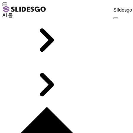
Slidesgo 
AI 툴