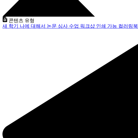
콘텐츠 유형
새 학기
나에 대해서
논문 심사
수업
워크샵
인쇄 가능
컬러링북