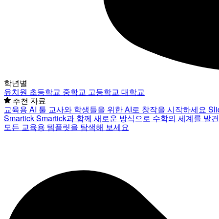
학년별
유치원
초등학교
중학교
고등학교
대학교
추천 자료
교육용 AI 툴
교사와 학생들을 위한 AI로 창작을 시작하세요
Sl
Smartick
Smartick과 함께 새로운 방식으로 수학의 세계를 발
모든 교육용 템플릿을 탐색해 보세요