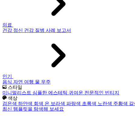
의료
건강
정신 건강
질병
사례 보고서
인기
음식
자연
여행
물
우주
스타일
미니멀리스트
심플한
에스테틱
귀여운
전문적인
빈티지
색상
검은색
하얀색
회색
은
보라색
파랑색
초록색
노란색
주황색
갈
최신 템플릿을 탐색해 보세요