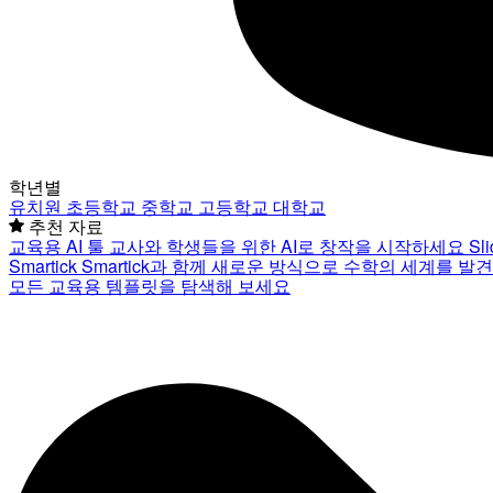
학년별
유치원
초등학교
중학교
고등학교
대학교
추천 자료
교육용 AI 툴
교사와 학생들을 위한 AI로 창작을 시작하세요
Sl
Smartick
Smartick과 함께 새로운 방식으로 수학의 세계를 발
모든 교육용 템플릿을 탐색해 보세요