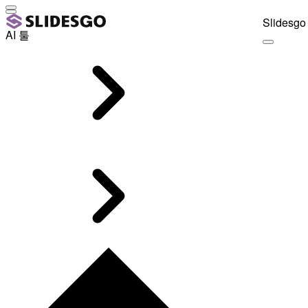
Slidesgo 
AI 툴