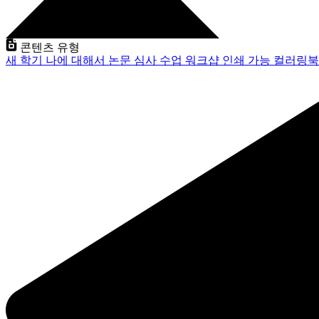
콘텐츠 유형
새 학기
나에 대해서
논문 심사
수업
워크샵
인쇄 가능
컬러링북