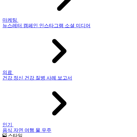
마케팅
뉴스레터
캠페인
인스타그램
소셜 미디어
의료
건강
정신 건강
질병
사례 보고서
인기
음식
자연
여행
물
우주
스타일