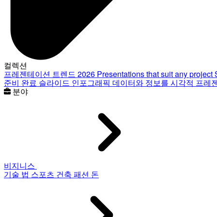
컬렉션
프레젠테이션 트렌드 2026
Presentations that suit any project
준비 완료 슬라이드
인포그래픽
데이터와 정보를 시각적 프레
분야
비지니스
기술
법
스포츠
건축
패션
돈