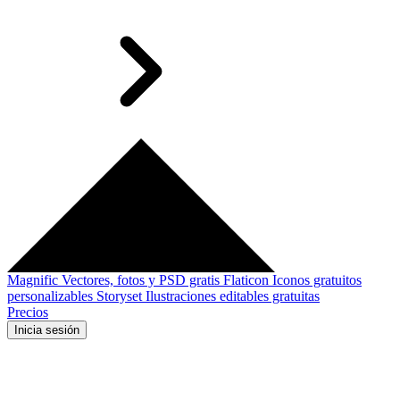
Magnific
Vectores, fotos y PSD gratis
Flaticon
Iconos gratuitos
personalizables
Storyset
Ilustraciones editables gratuitas
Precios
Inicia sesión