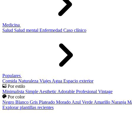
Medicina
Salud
Salud mental
Enfermedad
Caso clínico
Populares
Comida
Naturaleza
Viajes
Agua
Espacio exterior
Por estilo
Minimalista
Simple
Aesthetic
Adorable
Profesional
Vintage
Por color
Negro
Blanco
Gris
Plateado
Morado
Azul
Verde
Amarillo
Naranja
Ma
Explorar plantillas recientes