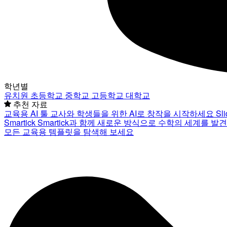
학년별
유치원
초등학교
중학교
고등학교
대학교
추천 자료
교육용 AI 툴
교사와 학생들을 위한 AI로 창작을 시작하세요
Sl
Smartick
Smartick과 함께 새로운 방식으로 수학의 세계를 발
모든 교육용 템플릿을 탐색해 보세요