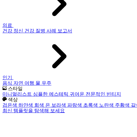
의료
건강
정신 건강
질병
사례 보고서
인기
음식
자연
여행
물
우주
스타일
미니멀리스트
심플한
에스테틱
귀여운
전문적인
빈티지
색상
검은색
하얀색
회색
은
보라색
파랑색
초록색
노란색
주황색
갈
최신 템플릿을 탐색해 보세요