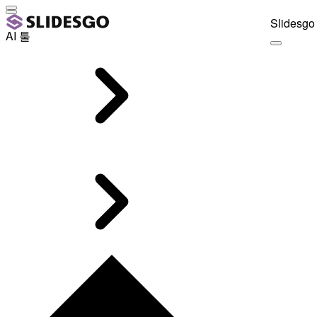
Slidesgo 
AI 툴