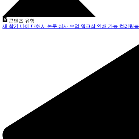
콘텐츠 유형
새 학기
나에 대해서
논문 심사
수업
워크샵
인쇄 가능
컬러링북