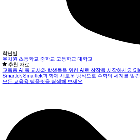
학년별
유치원
초등학교
중학교
고등학교
대학교
추천 자료
교육용 AI 툴
교사와 학생들을 위한 AI로 창작을 시작하세요
Sl
Smartick
Smartick과 함께 새로운 방식으로 수학의 세계를 발
모든 교육용 템플릿을 탐색해 보세요