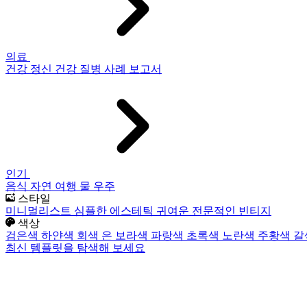
의료
건강
정신 건강
질병
사례 보고서
인기
음식
자연
여행
물
우주
스타일
미니멀리스트
심플한
에스테틱
귀여운
전문적인
빈티지
색상
검은색
하얀색
회색
은
보라색
파랑색
초록색
노란색
주황색
갈
최신 템플릿을 탐색해 보세요