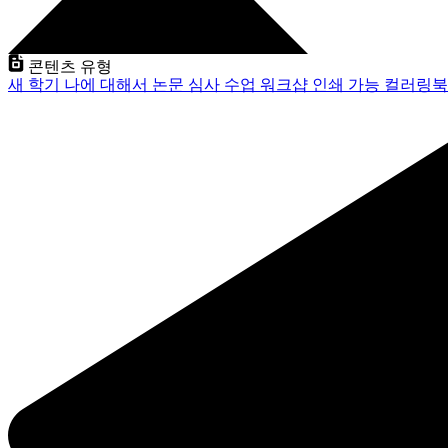
콘텐츠 유형
새 학기
나에 대해서
논문 심사
수업
워크샵
인쇄 가능
컬러링북