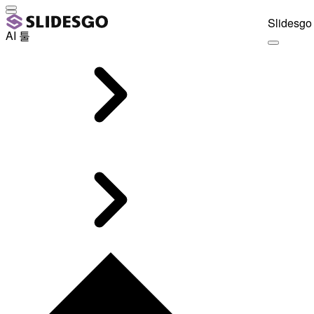
Slidesgo 
AI 툴