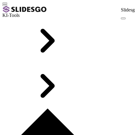
Slidesg
KI-Tools