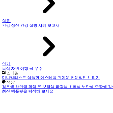
의료
건강
정신 건강
질병
사례 보고서
인기
음식
자연
여행
물
우주
스타일
미니멀리스트
심플한
에스테틱
귀여운
전문적인
빈티지
색상
검은색
하얀색
회색
은
보라색
파랑색
초록색
노란색
주황색
갈
최신 템플릿을 탐색해 보세요