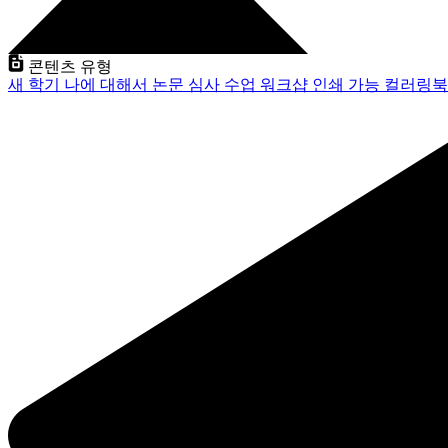
콘텐츠 유형
새 학기
나에 대해서
논문 심사
수업
워크샵
인쇄 가능
컬러링북