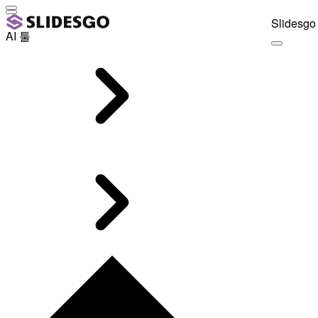
Slidesgo 
AI 툴