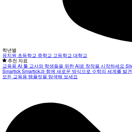
학년별
유치원
초등학교
중학교
고등학교
대학교
추천 자료
교육용 AI 툴
교사와 학생들을 위한 AI로 창작을 시작하세요
Sl
Smartick
Smartick과 함께 새로운 방식으로 수학의 세계를 발
모든 교육용 템플릿을 탐색해 보세요