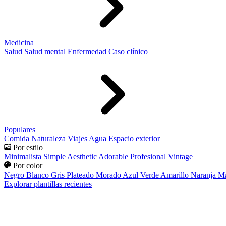
Medicina
Salud
Salud mental
Enfermedad
Caso clínico
Populares
Comida
Naturaleza
Viajes
Agua
Espacio exterior
Por estilo
Minimalista
Simple
Aesthetic
Adorable
Profesional
Vintage
Por color
Negro
Blanco
Gris
Plateado
Morado
Azul
Verde
Amarillo
Naranja
Ma
Explorar plantillas recientes