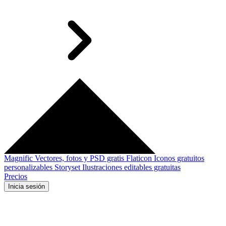
Magnific
Vectores, fotos y PSD gratis
Flaticon
Iconos gratuitos
personalizables
Storyset
Ilustraciones editables gratuitas
Precios
Inicia sesión