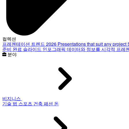
컬렉션
프레젠테이션 트렌드 2026
Presentations that suit any project
준비 완료 슬라이드
인포그래픽
데이터와 정보를 시각적 프레
분야
비지니스
기술
법
스포츠
건축
패션
돈