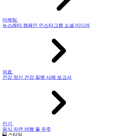
마케팅
뉴스레터
캠페인
인스타그램
소셜 미디어
의료
건강
정신 건강
질병
사례 보고서
인기
음식
자연
여행
물
우주
스타일