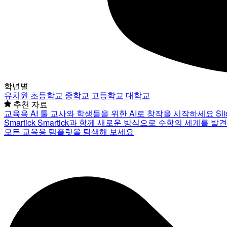
학년별
유치원
초등학교
중학교
고등학교
대학교
추천 자료
교육용 AI 툴
교사와 학생들을 위한 AI로 창작을 시작하세요
Sl
Smartick
Smartick과 함께 새로운 방식으로 수학의 세계를 발
모든 교육용 템플릿을 탐색해 보세요