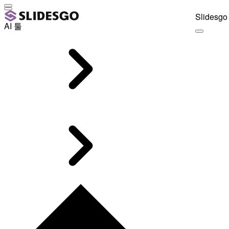
Slidesgo 
AI 툴