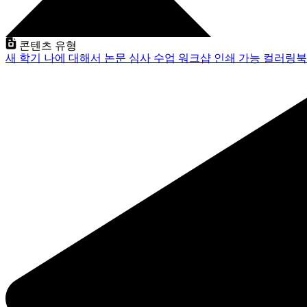
콘텐츠 유형
새 학기
나에 대해서
논문 심사
수업
워크샵
인쇄 가능
컬러링북