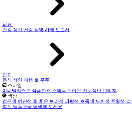
의료
건강
정신 건강
질병
사례 보고서
인기
음식
자연
여행
물
우주
스타일
미니멀리스트
심플한
에스테틱
귀여운
전문적인
빈티지
색상
검은색
하얀색
회색
은
보라색
파랑색
초록색
노란색
주황색
갈
최신 템플릿을 탐색해 보세요