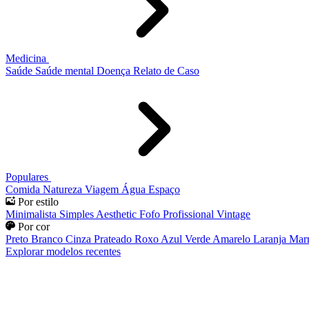
Medicina
Saúde
Saúde mental
Doença
Relato de Caso
Populares
Comida
Natureza
Viagem
Água
Espaço
Por estilo
Minimalista
Simples
Aesthetic
Fofo
Profissional
Vintage
Por cor
Preto
Branco
Cinza
Prateado
Roxo
Azul
Verde
Amarelo
Laranja
Mar
Explorar modelos recentes