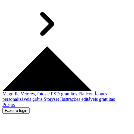
Magnific
Vetores, fotos e PSD gratuitos
Flaticon
Ícones
personalizáveis grátis
Storyset
Ilustrações editáveis gratuitas
Preços
Fazer o login