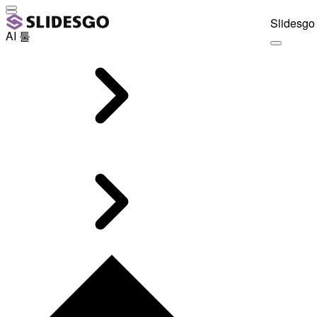
Slidesgo 
AI 툴