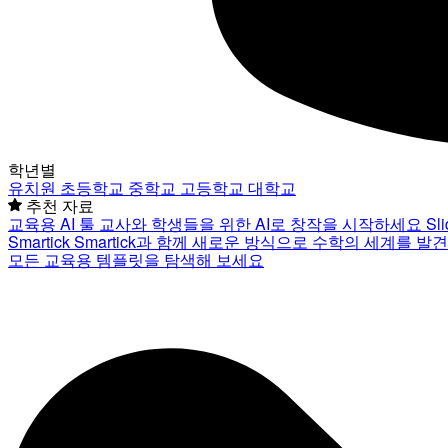
학년별
유치원
초등학교
중학교
고등학교
대학교
추천 자료
교육용 AI 툴
교사와 학생들을 위한 AI로 창작을 시작하세요
Sl
Smartick
Smartick과 함께 새로운 방식으로 수학의 세계를 발
모든 교육용 템플릿을 탐색해 보세요