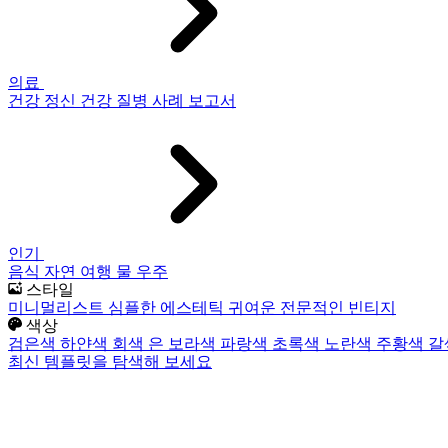
의료
건강
정신 건강
질병
사례 보고서
인기
음식
자연
여행
물
우주
스타일
미니멀리스트
심플한
에스테틱
귀여운
전문적인
빈티지
색상
검은색
하얀색
회색
은
보라색
파랑색
초록색
노란색
주황색
갈
최신 템플릿을 탐색해 보세요