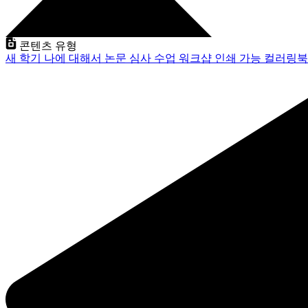
콘텐츠 유형
새 학기
나에 대해서
논문 심사
수업
워크샵
인쇄 가능
컬러링북