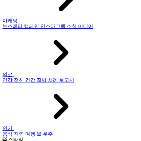
마케팅
뉴스레터
캠페인
인스타그램
소셜 미디어
의료
건강
정신 건강
질병
사례 보고서
인기
음식
자연
여행
물
우주
스타일