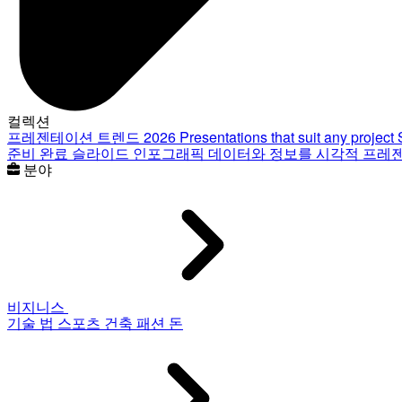
컬렉션
프레젠테이션 트렌드 2026
Presentations that suit any project
준비 완료 슬라이드
인포그래픽
데이터와 정보를 시각적 프레
분야
비지니스
기술
법
스포츠
건축
패션
돈