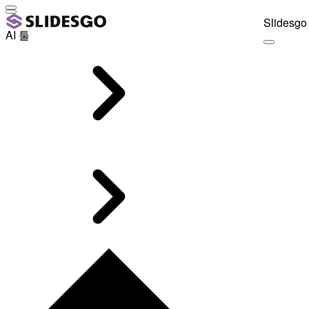
Slidesgo 
AI 툴