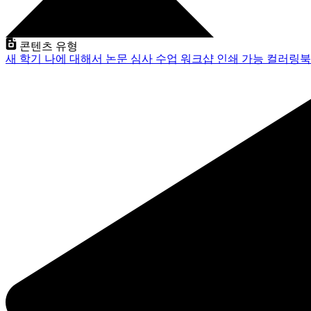
콘텐츠 유형
새 학기
나에 대해서
논문 심사
수업
워크샵
인쇄 가능
컬러링북