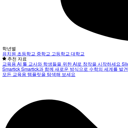
학년별
유치원
초등학교
중학교
고등학교
대학교
추천 자료
교육용 AI 툴
교사와 학생들을 위한 AI로 창작을 시작하세요
Sl
Smartick
Smartick과 함께 새로운 방식으로 수학의 세계를 발
모든 교육용 템플릿을 탐색해 보세요