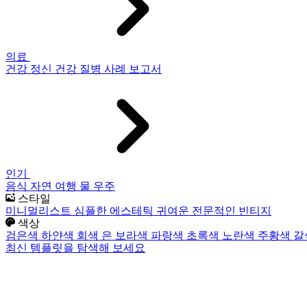
의료
건강
정신 건강
질병
사례 보고서
인기
음식
자연
여행
물
우주
스타일
미니멀리스트
심플한
에스테틱
귀여운
전문적인
빈티지
색상
검은색
하얀색
회색
은
보라색
파랑색
초록색
노란색
주황색
갈
최신 템플릿을 탐색해 보세요