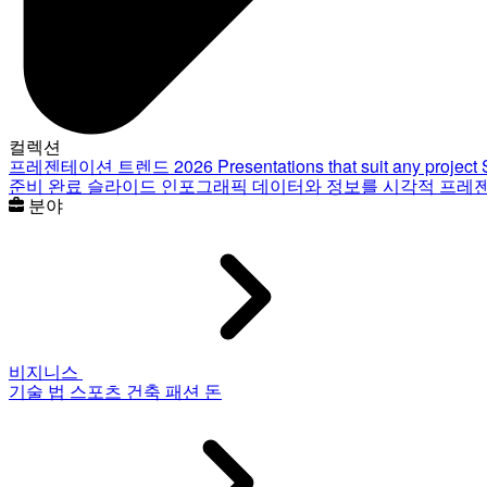
컬렉션
프레젠테이션 트렌드 2026
Presentations that suit any project
준비 완료 슬라이드
인포그래픽
데이터와 정보를 시각적 프레
분야
비지니스
기술
법
스포츠
건축
패션
돈