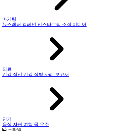
마케팅
뉴스레터
캠페인
인스타그램
소셜 미디어
의료
건강
정신 건강
질병
사례 보고서
인기
음식
자연
여행
물
우주
스타일