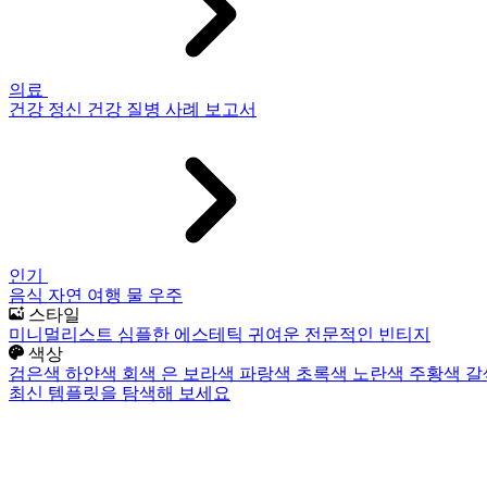
의료
건강
정신 건강
질병
사례 보고서
인기
음식
자연
여행
물
우주
스타일
미니멀리스트
심플한
에스테틱
귀여운
전문적인
빈티지
색상
검은색
하얀색
회색
은
보라색
파랑색
초록색
노란색
주황색
갈
최신 템플릿을 탐색해 보세요