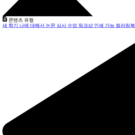
콘텐츠 유형
새 학기
나에 대해서
논문 심사
수업
워크샵
인쇄 가능
컬러링북