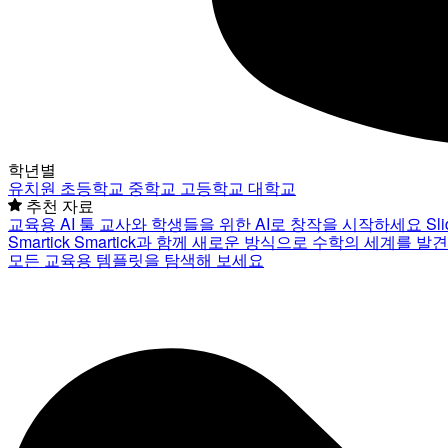
학년별
유치원
초등학교
중학교
고등학교
대학교
추천 자료
교육용 AI 툴
교사와 학생들을 위한 AI로 창작을 시작하세요
Sl
Smartick
Smartick과 함께 새로운 방식으로 수학의 세계를 발
모든 교육용 템플릿을 탐색해 보세요