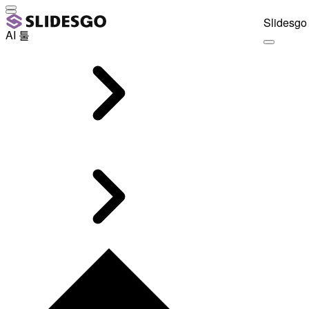
Slidesgo 
AI 툴