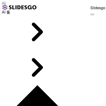
Slidesgo 
AI 툴