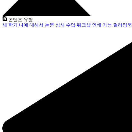
콘텐츠 유형
새 학기
나에 대해서
논문 심사
수업
워크샵
인쇄 가능
컬러링북