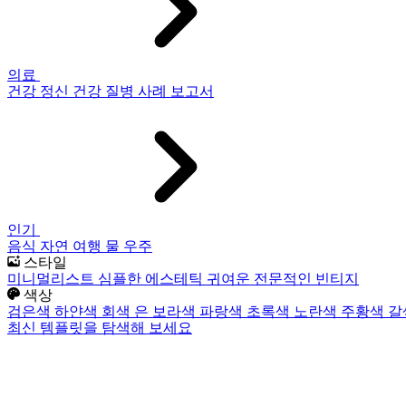
의료
건강
정신 건강
질병
사례 보고서
인기
음식
자연
여행
물
우주
스타일
미니멀리스트
심플한
에스테틱
귀여운
전문적인
빈티지
색상
검은색
하얀색
회색
은
보라색
파랑색
초록색
노란색
주황색
갈
최신 템플릿을 탐색해 보세요