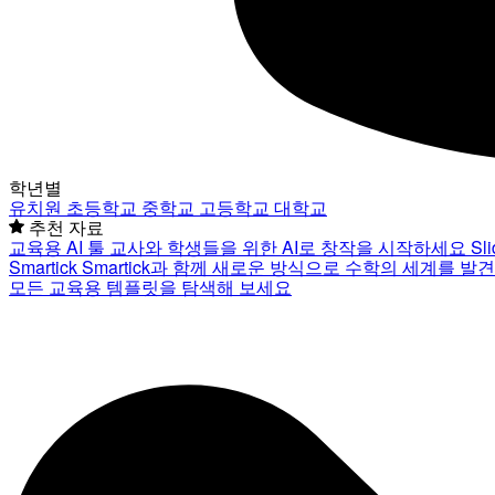
학년별
유치원
초등학교
중학교
고등학교
대학교
추천 자료
교육용 AI 툴
교사와 학생들을 위한 AI로 창작을 시작하세요
Sl
Smartick
Smartick과 함께 새로운 방식으로 수학의 세계를 발
모든 교육용 템플릿을 탐색해 보세요