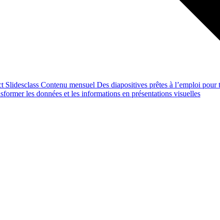
ct
Slidesclass
Contenu mensuel
Des diapositives prêtes à l’emploi pour t
former les données et les informations en présentations visuelles