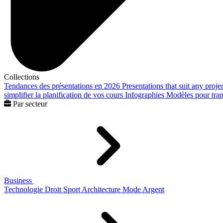
Collections
Tendances des présentations en 2026
Presentations that suit any proje
simplifier la planification de vos cours
Infographies
Modèles pour trans
Par secteur
Business
Technologie
Droit
Sport
Architecture
Mode
Argent