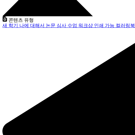
콘텐츠 유형
새 학기
나에 대해서
논문 심사
수업
워크샵
인쇄 가능
컬러링북