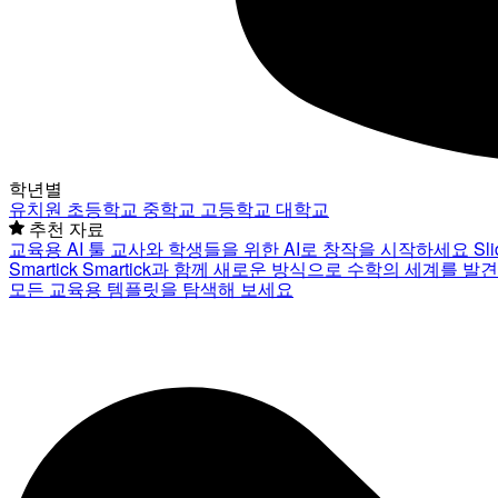
학년별
유치원
초등학교
중학교
고등학교
대학교
추천 자료
교육용 AI 툴
교사와 학생들을 위한 AI로 창작을 시작하세요
Sl
Smartick
Smartick과 함께 새로운 방식으로 수학의 세계를 발
모든 교육용 템플릿을 탐색해 보세요