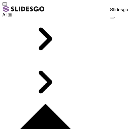
Slidesgo 
AI 툴