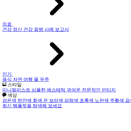
의료
건강
정신 건강
질병
사례 보고서
인기
음식
자연
여행
물
우주
스타일
미니멀리스트
심플한
에스테틱
귀여운
전문적인
빈티지
색상
검은색
하얀색
회색
은
보라색
파랑색
초록색
노란색
주황색
갈
최신 템플릿을 탐색해 보세요