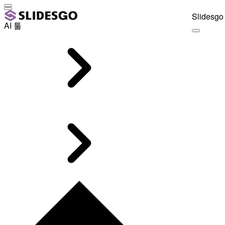
Slidesgo 
AI 툴