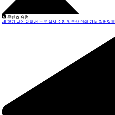
콘텐츠 유형
새 학기
나에 대해서
논문 심사
수업
워크샵
인쇄 가능
컬러링북