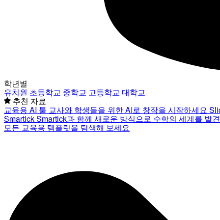
학년별
유치원
초등학교
중학교
고등학교
대학교
추천 자료
교육용 AI 툴
교사와 학생들을 위한 AI로 창작을 시작하세요
Sl
Smartick
Smartick과 함께 새로운 방식으로 수학의 세계를 발
모든 교육용 템플릿을 탐색해 보세요