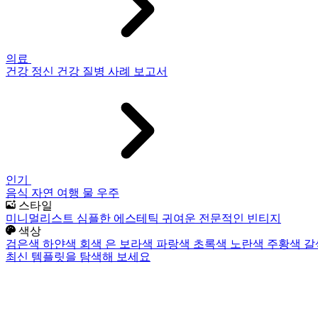
의료
건강
정신 건강
질병
사례 보고서
인기
음식
자연
여행
물
우주
스타일
미니멀리스트
심플한
에스테틱
귀여운
전문적인
빈티지
색상
검은색
하얀색
회색
은
보라색
파랑색
초록색
노란색
주황색
갈
최신 템플릿을 탐색해 보세요