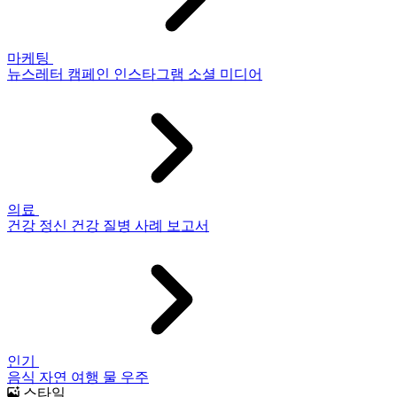
마케팅
뉴스레터
캠페인
인스타그램
소셜 미디어
의료
건강
정신 건강
질병
사례 보고서
인기
음식
자연
여행
물
우주
스타일