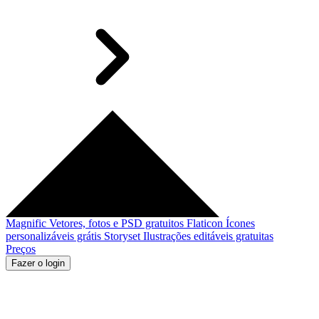
Magnific
Vetores, fotos e PSD gratuitos
Flaticon
Ícones
personalizáveis grátis
Storyset
Ilustrações editáveis gratuitas
Preços
Fazer o login