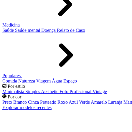
Medicina
Saúde
Saúde mental
Doença
Relato de Caso
Populares
Comida
Natureza
Viagem
Água
Espaço
Por estilo
Minimalista
Simples
Aesthetic
Fofo
Profissional
Vintage
Por cor
Preto
Branco
Cinza
Prateado
Roxo
Azul
Verde
Amarelo
Laranja
Mar
Explorar modelos recentes