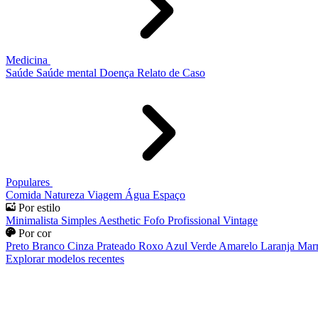
Medicina
Saúde
Saúde mental
Doença
Relato de Caso
Populares
Comida
Natureza
Viagem
Água
Espaço
Por estilo
Minimalista
Simples
Aesthetic
Fofo
Profissional
Vintage
Por cor
Preto
Branco
Cinza
Prateado
Roxo
Azul
Verde
Amarelo
Laranja
Mar
Explorar modelos recentes