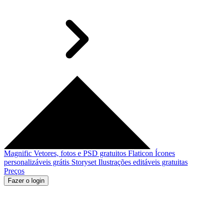
Magnific
Vetores, fotos e PSD gratuitos
Flaticon
Ícones
personalizáveis grátis
Storyset
Ilustrações editáveis gratuitas
Preços
Fazer o login