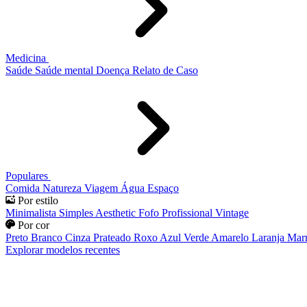
Medicina
Saúde
Saúde mental
Doença
Relato de Caso
Populares
Comida
Natureza
Viagem
Água
Espaço
Por estilo
Minimalista
Simples
Aesthetic
Fofo
Profissional
Vintage
Por cor
Preto
Branco
Cinza
Prateado
Roxo
Azul
Verde
Amarelo
Laranja
Mar
Explorar modelos recentes