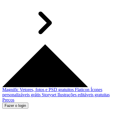
Magnific
Vetores, fotos e PSD gratuitos
Flaticon
Ícones
personalizáveis grátis
Storyset
Ilustrações editáveis gratuitas
Preços
Fazer o login