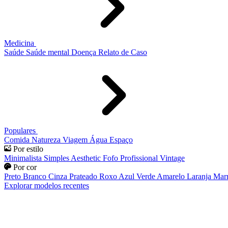
Medicina
Saúde
Saúde mental
Doença
Relato de Caso
Populares
Comida
Natureza
Viagem
Água
Espaço
Por estilo
Minimalista
Simples
Aesthetic
Fofo
Profissional
Vintage
Por cor
Preto
Branco
Cinza
Prateado
Roxo
Azul
Verde
Amarelo
Laranja
Mar
Explorar modelos recentes