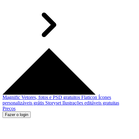
Magnific
Vetores, fotos e PSD gratuitos
Flaticon
Ícones
personalizáveis grátis
Storyset
Ilustrações editáveis gratuitas
Preços
Fazer o login