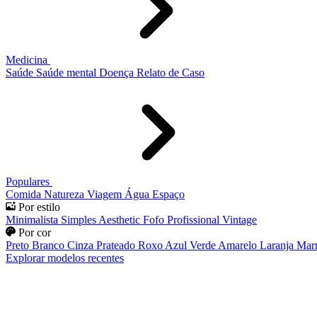
Medicina
Saúde
Saúde mental
Doença
Relato de Caso
Populares
Comida
Natureza
Viagem
Água
Espaço
Por estilo
Minimalista
Simples
Aesthetic
Fofo
Profissional
Vintage
Por cor
Preto
Branco
Cinza
Prateado
Roxo
Azul
Verde
Amarelo
Laranja
Mar
Explorar modelos recentes