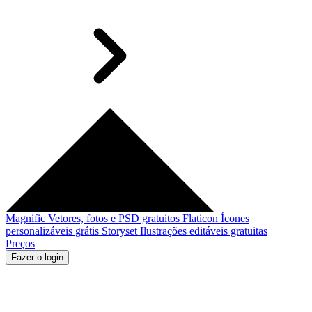
Magnific
Vetores, fotos e PSD gratuitos
Flaticon
Ícones
personalizáveis grátis
Storyset
Ilustrações editáveis gratuitas
Preços
Fazer o login