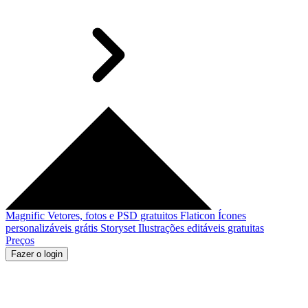
Magnific
Vetores, fotos e PSD gratuitos
Flaticon
Ícones
personalizáveis grátis
Storyset
Ilustrações editáveis gratuitas
Preços
Fazer o login