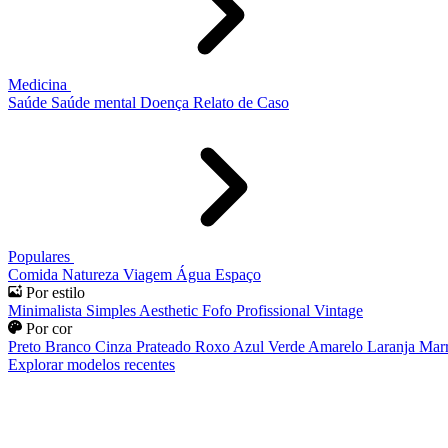
Medicina
Saúde
Saúde mental
Doença
Relato de Caso
Populares
Comida
Natureza
Viagem
Água
Espaço
Por estilo
Minimalista
Simples
Aesthetic
Fofo
Profissional
Vintage
Por cor
Preto
Branco
Cinza
Prateado
Roxo
Azul
Verde
Amarelo
Laranja
Mar
Explorar modelos recentes